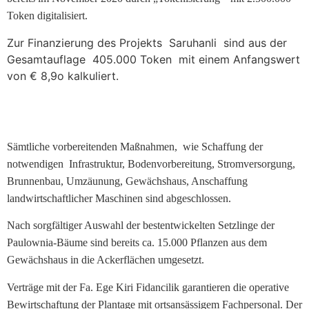
96,94%
Token digitalisiert.
bei
Zur Finanzierung des Projekts
Saruhanli
sind aus der
diesem
Gesamtauflage
405.000 Token
mit einem Anfangswert
Automatenspiel,
von € 8,9o kalkuliert.
den
einige
Spieler
vielleicht
für
Sämtliche vorbereitenden Maßnahmen, wie Schaffung der
etwas
notwendigen Infrastruktur, Bodenvorbereitung, Stromversorgung,
niedrig
Brunnenbau, Umzäunung, Gewächshaus, Anschaffung
halten.
landwirtschaftlicher Maschinen sind abgeschlossen.
Super
Nach sorgfältiger Auswahl der bestentwickelten Setzlinge der
Slots
Bonuscodes
Paulownia-Bäume sind bereits ca. 15.000 Pflanzen aus dem
Ohne
Gewächshaus in die Ackerflächen umgesetzt.
Anzahlung
Verträge mit der Fa. Ege Kiri Fidancilik garantieren die operative
-
Bewirtschaftung der Plantage mit ortsansässigem Fachpersonal. Der