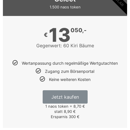
Sportwetter
1.500 naos token
werden
wollen.
Novomatic
13
Spiele
050,-
€
Das
Kgaswane
Gegenwert: 60 Kiri Bäume
Mountain
Reserve
liegt
Wertanpassung durch regelmäßige Wertgutachten
an
Zugang zum Börsenportal
den
Keine weiteren Kosten
Nordhängen
des
Jetzt kaufen
Magaliesbergs
oberhalb
1 naos token = 8,70 €
statt 8,90 €
der
Ersparnis 300 €
Stadt
Rustenburg.