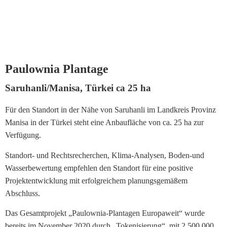
Poker
Lukrativer Umweltschützer
regeln
Der revolu­tionäre naos token
wer
fängt
Paulownia Plantage
Jetzt Registrieren
an
Saruhanli/Manisa, Türkei ca 25 ha
Wo
Für den Standort in der Nähe von Saruhanli im Landkreis Provinz
Kann
Manisa in der Türkei steht eine Anbaufläche von ca. 25 ha zur
Man
Verfügung.
Blackjack
Online
Standort- und Rechtsrecherchen, Klima-Analysen, Boden-und
Spielen
:
Wasserbewertung empfehlen den Standort für eine positive
Es
Projektentwicklung mit erfolgreichem planungsgemäßem
gibt
Abschluss.
einen
RTP
Das Gesamtprojekt „Paulownia-Plantagen Europaweit“ wurde
von
bereits im November 2020 durch „Tokenisierung“
mit 2.500.000