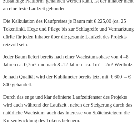
zuständige Plattform
gehandelt werden kann, ist der Inhaber nicht
Fulda
an eine feste Laufzeit gebunden
casino
Die Kalkulation des Kaufpreises je Baum mit € 225,00 (ca. 25
poker
Token)inkl. Hege und Pflege bis zur Schlagreife und Vermarktung
dürfte für jeden Inhaber über die gesamte Laufzeit des Projekts
Kostenlos
reizvoll sein.
Spielen
Jeder Baum liefert bereits nach einer Wachstumsphase von 4 –8
Fluffy
Jahren ca. 0,7m³
und nach 8 -12 Jahren
ca. 1m³ – 2m³ Wertholz.
Favourites
Freispiele
Je nach Qualität wird der Kubikmeter bereits jetzt mit
€ 600
– €
Ohne
800 gehandelt.
Einzahlung
Gib
Durch das enge und klar definierte Laufzeitfenster des Projekts
niemals
wird auch während der Laufzeit , neben der Steigerung durch das
auf
natürliche Wachstum, auch das Interesse von Späteinsteigern die
zu
Kursentwicklung des Tokens befeuern.
schauen,
denn