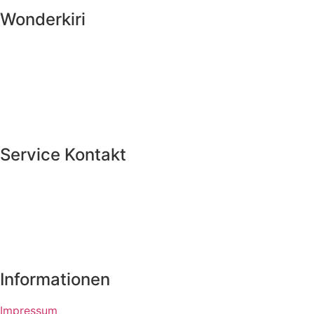
Wonderkiri
Wonderkiri OÜ
Servicebüro Deutschland
GIRARDET HAUS
Königsallee 27
40212 Düsseldorf
Service Kontakt
Tel +49 (0) 211 238 55 138
Fax +49 (0) 211 78 17 61 19
info@wonderkiri.com
www.wonderkiri.com
Informationen
Impressum