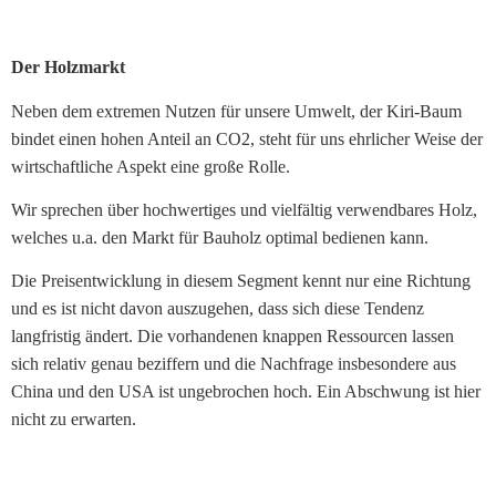
der
nächste
Bonus
Der Holzmarkt
könnte
genau
Neben dem extremen Nutzen für unsere Umwelt, der Kiri-Baum
dort
bindet einen hohen Anteil an CO2, steht für uns ehrlicher Weise der
sein,
wirtschaftliche Aspekt eine große Rolle.
fast
Wir sprechen über hochwertiges und vielfältig verwendbares Holz,
vor
welches u.a. den Markt für Bauholz optimal bedienen kann.
dir.
Casino
Die Preisentwicklung in diesem Segment kennt nur eine Richtung
Einzahlen
und es ist nicht davon auszugehen, dass sich diese Tendenz
Mit
langfristig ändert. Die vorhandenen knappen Ressourcen lassen
Handy
sich relativ genau beziffern und die Nachfrage insbesondere aus
Guthaben
China und den USA ist ungebrochen hoch. Ein Abschwung ist hier
Sind
nicht zu erwarten.
Sie
immer
auf