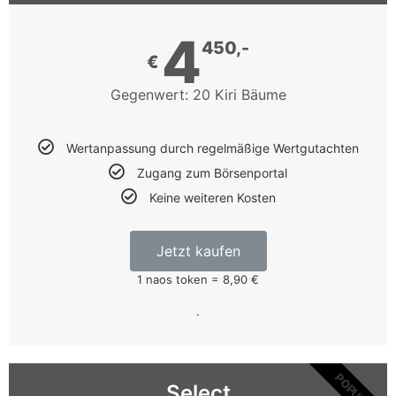
De
4
2026
450,-
Review
€
Es
Gegenwert: 20 Kiri Bäume
gibt
noch
eine
Wertanpassung durch regelmäßige Wertgutachten
andere
Zugang zum Börsenportal
Sache,
Keine weiteren Kosten
die
Sie
verstehen
Jetzt kaufen
müssen,
1 naos token = 8,90 €
wenn
.
Sie
ein
wirklich
erfolgreicher
POPULAR
Select