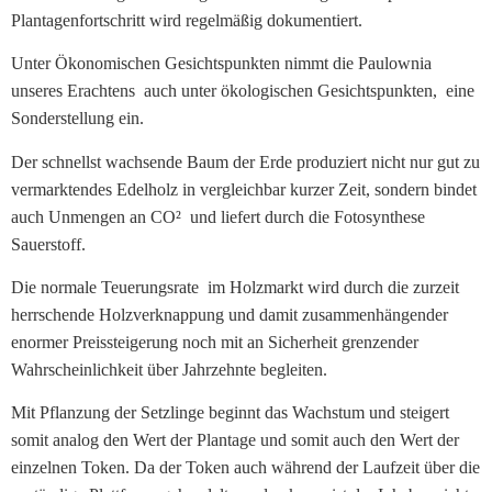
Dieser
Plantagenfortschritt wird regelmäßig dokumentiert.
beinhaltet
fünf
Unter Ökonomischen Gesichtspunkten nimmt die Paulownia
unterschiedliche
unseres Erachtens
auch unter ökologischen Gesichtspunkten,
eine
Stufen.
Sonderstellung ein.
Verde
Casino
Der schnellst wachsende Baum der Erde produziert nicht nur gut zu
Bonuscode
vermarktendes Edelholz in vergleichbar kurzer Zeit, sondern bindet
Ohne
auch Unmengen an CO²
und liefert durch die Fotosynthese
Anzahlung
:
Sauerstoff.
Wenn
Die normale Teuerungsrate
im Holzmarkt wird durch die zurzeit
die
herrschende Holzverknappung und damit zusammenhängender
Karten
enormer Preissteigerung noch mit an Sicherheit grenzender
gleich
sind,
Wahrscheinlichkeit über Jahrzehnte begleiten.
gewinnt
Mit Pflanzung der Setzlinge beginnt das Wachstum und steigert
niemand
somit analog den Wert der Plantage und somit auch den Wert der
einen
einzelnen Token. Da der Token auch während der Laufzeit über die
Punkt.