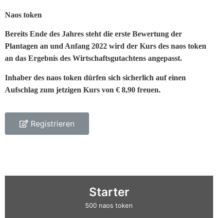
der
Naos token
Suche
nach
Bereits Ende des Jahres steht die erste Bewertung der
neuen
Plantagen an und Anfang 2022 wird der Kurs des naos token
Online
an das Ergebnis des Wirtschaftsgutachtens angepasst.
Casinos.
Facebook-
Inhaber des naos token dürfen sich sicherlich auf einen
Spiel
Aufschlag zum jetzigen Kurs von € 8,90 freuen.
auf
dem
aktuellen
Registrieren
Facebook
löschen.
Roulette
saarland
Starter
Kas
500 naos token
Casino